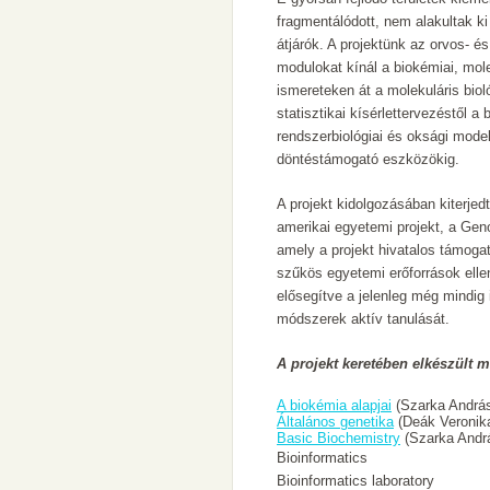
fragmentálódott, nem alakultak ki
átjárók. A projektünk az orvos-
modulokat kínál a biokémiai, mole
ismereteken át a molekuláris biol
statisztikai kísérlettervezéstől a
rendszerbiológiai és oksági model
döntéstámogató eszközökig.
A projekt kidolgozásában kiterje
amerikai egyetemi projekt, a Gen
amely a projekt hivatalos támogató
szűkös egyetemi erőforrások ellen
elősegítve a jelenleg még mindig
módszerek aktív tanulását.
A projekt keretében elkészült 
A biokémia alapjai
(Szarka András
Általános genetika
(Deák Veronik
Basic Biochemistry
(Szarka Andr
Bioinformatics
Bioinformatics laboratory