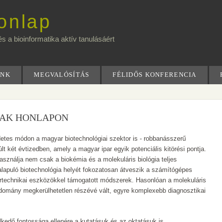
onlap
s a bioinformatika aktív tanulásáért
INK
MEGVALÓSÍTÁS
FÉLIDŐS KONFERENCIA
BAK HONLAPON
ndetes módon a magyar biotechnológiai szektor is - robbanásszerű
lt két évtizedben, amely a magyar ipar egyik potenciális kitörési pontja.
asználja nem csak a biokémia és a molekuláris biológia teljes
lapuló biotechnológia helyét fokozatosan átveszik a számítógépes
technikai eszközökkel támogatott módszerek. Hasonlóan a molekuláris
domány megkerülhetetlen részévé vált, egyre komplexebb diagnosztikai
lkedő fontossága ellenére a kutatásuk és az oktatásuk is