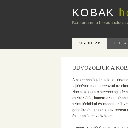
KOBAK
h
Konzorcium a biotechnológia é
KEZDŐLAP
CÉLJA
ÜDVÖZÖLJÜK A KO
A biotechnológiai szektor - örve
fejlődésen ment keresztül az elmú
Napjainkban a biotechnológia felh
eszköztárát, hanem az empírián a
szimulációkkal és modern műszer
genetika és genomika az orvostu
és terápiás eszközökkel.
E gyorsan fejlődő területek kieme