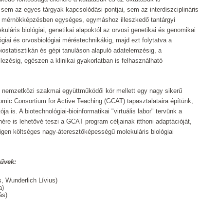
 sem az egyes tárgyak kapcsolódási pontjai, sem az interdiszciplináris
 és mérnökképzésben egységes, egymáshoz illeszkedő tantárgyi
kuláris biológiai, genetikai alapoktól az orvosi genetikai és genomikai
ógiai és orvosbiológiai méréstechnikákig, majd ezt folytatva a
 biostatisztikán és gépi tanuláson alapuló adatelemzésig, a
lezésig, egészen a klinikai gyakorlatban is felhasználható
dt nemzetközi szakmai együttműködői kör mellett egy nagy sikerű
omic Consortium for Active Teaching (GCAT) tapasztalataira építünk,
ja is. A biotechnológiai-bioinformatikai "virtuális labor" tervünk a
ére is lehetővé teszi a GCAT program céljainak itthoni adaptációját,
 igen költséges nagy-áteresztőképességű molekuláris biológiai
művek:
, Wunderlich Lívius)
a)
ás)